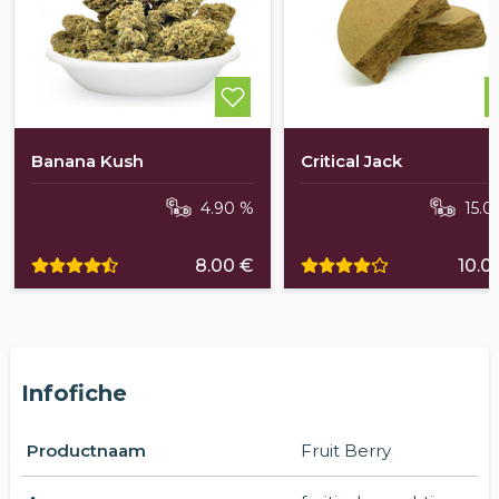
Banana Kush
Critical Jack
4.90 %
15.0
8.00 €
10.0
Infofiche
Productnaam
Fruit Berry