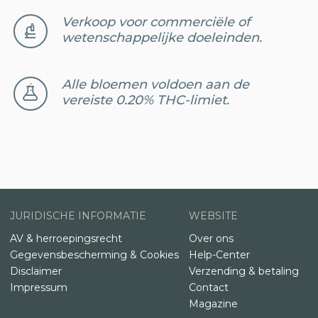
Verkoop voor commerciële of
wetenschappelijke doeleinden.
Alle bloemen voldoen aan de
vereiste 0.20% THC-limiet.
JURIDISCHE INFORMATIE
WEBSITE
AV & herroepingsrecht
Over ons
Gegevensbescherming & Cookies
Help-Center
Disclaimer
Verzending & betaling
Impressum
Contact
Magazine