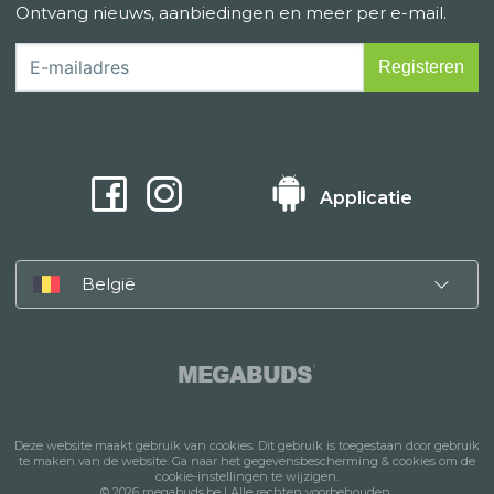
Ontvang nieuws, aanbiedingen en meer per e-mail.
Applicatie
België
MEGABUDS
®
Deze website maakt gebruik van cookies. Dit gebruik is toegestaan door gebruik
te maken van de website. Ga naar het gegevensbescherming & cookies om de
cookie-instellingen te wijzigen.
© 2026 megabuds.be | Alle rechten voorbehouden.