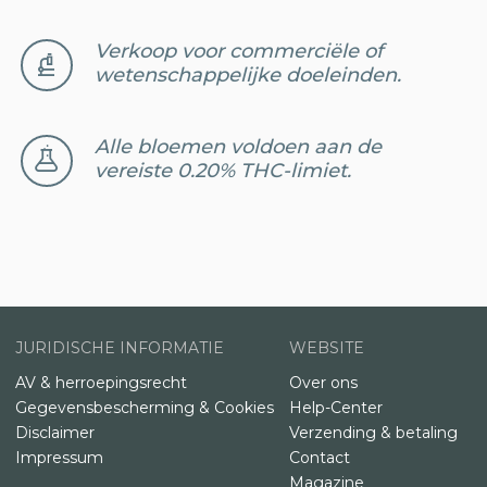
Verkoop voor commerciële of
wetenschappelijke doeleinden.
Alle bloemen voldoen aan de
vereiste 0.20% THC-limiet.
JURIDISCHE INFORMATIE
WEBSITE
AV & herroepingsrecht
Over ons
Gegevensbescherming & Cookies
Help-Center
Disclaimer
Verzending & betaling
Impressum
Contact
Magazine