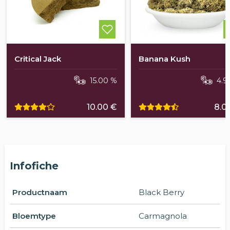
Critical Jack
Banana Kush
15.00 %
4.9
10.00 €
8.0
Infofiche
Productnaam
Black Berry
Bloemtype
Carmagnola